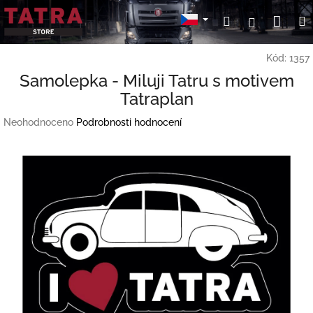
Přejít
Nák
Hledat
Přihlášení
na
obsah
koší
Kód:
1357
Samolepka - Miluji Tatru s motivem
Tatraplan
Průměrné
Neohodnoceno
Podrobnosti hodnocení
hodnocení
produktu
je
0,0
z
5
hvězdiček.