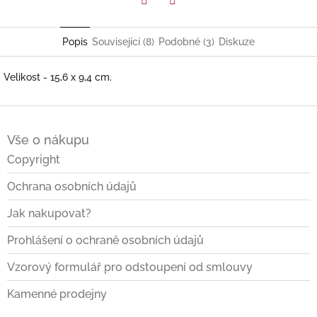
Facebook
Twitter
Popis
Související (8)
Podobné (3)
Diskuze
Velikost - 15,6 x 9,4 cm.
Z
á
Vše o nákupu
p
a
Copyright
t
Ochrana osobních údajů
í
Jak nakupovat?
Prohlášení o ochraně osobních údajů
Vzorový formulář pro odstoupení od smlouvy
Kamenné prodejny