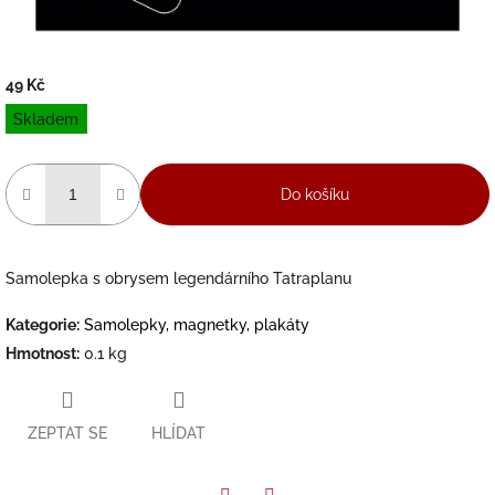
49 Kč
Měrná
Skladem
cena:
Do košíku
Samolepka s obrysem legendárního Tatraplanu
Kategorie
:
Samolepky, magnetky, plakáty
Hmotnost
:
0.1 kg
ZEPTAT SE
HLÍDAT