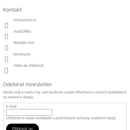
Kontakt
store
@
tatra.cz
704677869
Sledujte nás!
tatratrucks
Videa ke zhlédnutí...
Odebírat newsletter
Vložte svůj e-mail a my vám budeme zasílat informace o nových produktech
na našem e-shopu.
E-mail
Vložením e-mailu souhlasíte s
podmínkami ochrany osobních údajů
Přihlásit se