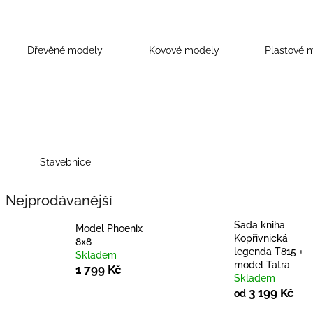
Dřevěné modely
Kovové modely
Plastové 
Stavebnice
Nejprodávanější
Sada kniha
Model Phoenix
Kopřivnická
8x8
legenda T815 +
Skladem
model Tatra
1 799 Kč
Skladem
3 199 Kč
od