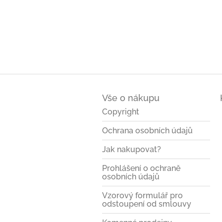
Z
á
Vše o nákupu
p
a
Copyright
t
Ochrana osobních údajů
í
Jak nakupovat?
Prohlášení o ochraně
osobních údajů
Vzorový formulář pro
odstoupení od smlouvy