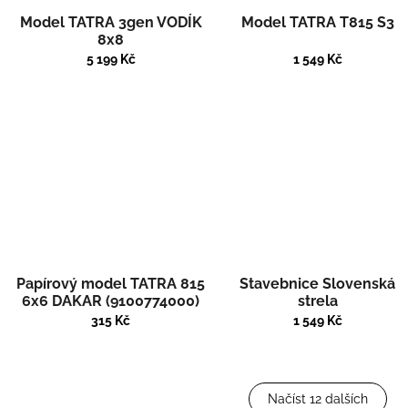
Model TATRA 3gen VODÍK
Model TATRA T815 S3
8x8
5 199 Kč
1 549 Kč
Papírový model TATRA 815
Stavebnice Slovenská
6x6 DAKAR (9100774000)
strela
315 Kč
1 549 Kč
Načíst 12 dalších