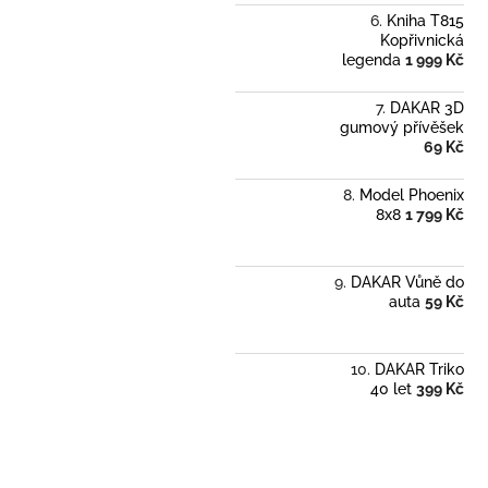
Kniha T815
Kopřivnická
legenda
1 999 Kč
DAKAR 3D
gumový přívěšek
69 Kč
Model Phoenix
8x8
1 799 Kč
DAKAR Vůně do
auta
59 Kč
DAKAR Triko
40 let
399 Kč