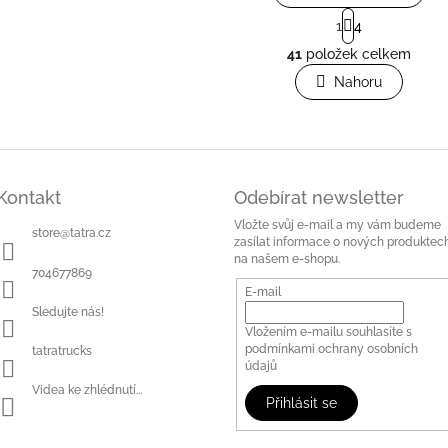
S
1
4
t
O
r
41
položek celkem
v
á
l
Nahoru
n
á
k
o
d
v
a
á
c
n
í
í
p
Kontakt
Odebírat newsletter
r
Vložte svůj e-mail a my vám budeme
v
store
@
tatra.cz
zasílat informace o nových produktec
k
na našem e-shopu.
y
704677869
v
E-mail
ý
Sledujte nás!
p
Vložením e-mailu souhlasíte s
i
podmínkami ochrany osobních
tatratrucks
s
údajů
u
Videa ke zhlédnutí...
Přihlásit se