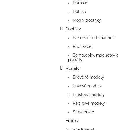
n
Dámské
e
Dětské
l
Módní doplňky
Doplňky
Kancelář a domácnost
Publikace
Samolepky, magnetky a
plakáty
Modely
Dřevěné modely
Kovové modely
Plastové modely
Papírové modely
Stavebnice
Hračky
Autopříslušenství