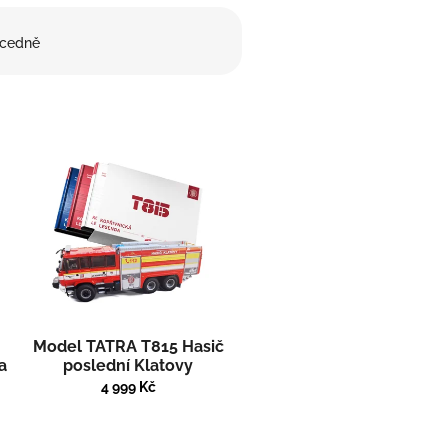
cedně
Model TATRA T815 Hasič
a
poslední Klatovy
4 999 Kč