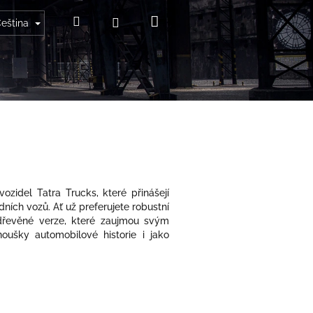
Nákupní
Hledat
Přihlášení
eština
košík
zidel Tatra Trucks, které přinášejí
ních vozů. Ať už preferujete robustní
 dřevěné verze, které zaujmou svým
noušky automobilové historie i jako