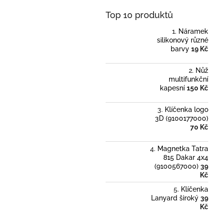
Top 10 produktů
Náramek
silikonový různé
barvy
19 Kč
Nůž
multifunkční
kapesní
150 Kč
Klíčenka logo
3D (9100177000)
70 Kč
Magnetka Tatra
815 Dakar 4x4
(9100567000)
39
Kč
Klíčenka
Lanyard široký
39
Kč