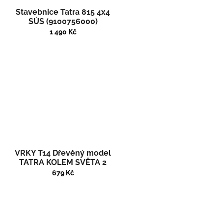
Stavebnice Tatra 815 4x4
SÚS (9100756000)
1 490 Kč
VRKY T14 Dřevěný model
TATRA KOLEM SVĚTA 2
(9100058000)
679 Kč