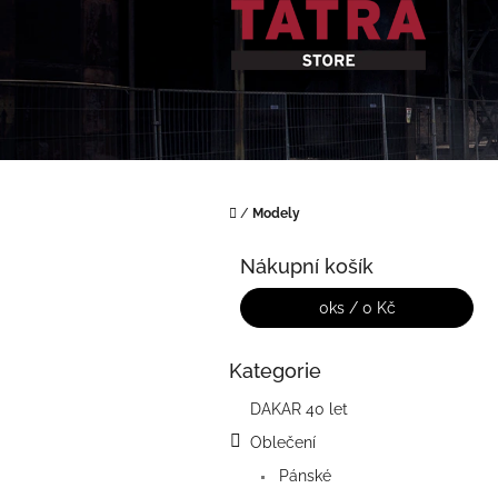
Přejít
na
obsah
Domů
/
Modely
P
o
Nákupní košík
s
t
0
ks /
0 Kč
r
a
Kategorie
Přeskočit
n
kategorie
n
DAKAR 40 let
í
Oblečení
p
a
Pánské