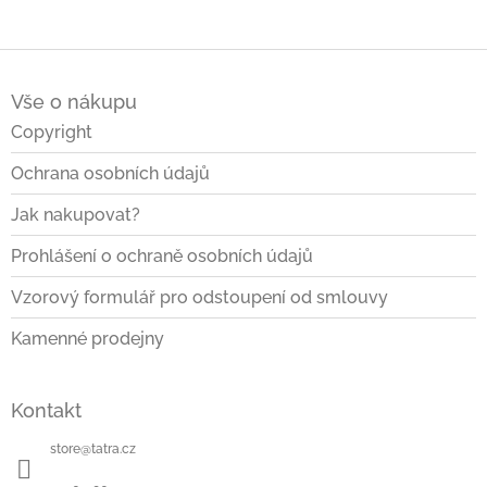
o
d
v
a
á
c
Z
n
í
á
í
p
Vše o nákupu
p
r
a
Copyright
v
t
k
Ochrana osobních údajů
í
y
v
Jak nakupovat?
ý
p
Prohlášení o ochraně osobních údajů
i
s
Vzorový formulář pro odstoupení od smlouvy
u
Kamenné prodejny
Kontakt
store
@
tatra.cz