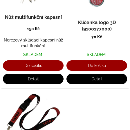
r
o
d
Nůž multifunkční kapesní
u
Klíčenka logo 3D
k
(9100177000)
150 Kč
t
70 Kč
ů
Nerezový skládací kapesní nůž
multifunkční.
SKLADEM
SKLADEM
Do košíku
Do košíku
Detail
Detail