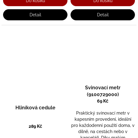
Do košíku
Do košíku
Detail
Detail
Svinovací metr
(9100729000)
69 Kč
Hliníková cedule
Praktický svinovací metr v
kapesním provedení, ideální
pro každodenní použití doma, v
289 Kč
dílně, na cestách nebo v
kanceláři. Díky malým