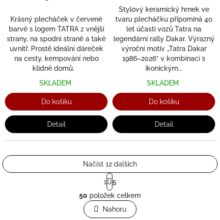
Stylový keramický hrnek ve
Krásný plecháček v červené
tvaru plecháčku připomíná 40
barvě s logem TATRA z vnější
let účasti vozů Tatra na
strany, na spodní straně a také
legendární rally Dakar. Výrazný
uvnitř. Prostě ideální dáreček
výroční motiv „Tatra Dakar
na cesty, kempování nebo
1986–2026“ v kombinaci s
klidně domů.
ikonickým...
SKLADEM
SKLADEM
Do košíku
Do košíku
Detail
Detail
Načíst 12 dalších
S
1
5
t
O
r
50
položek celkem
v
á
l
Nahoru
n
á
k