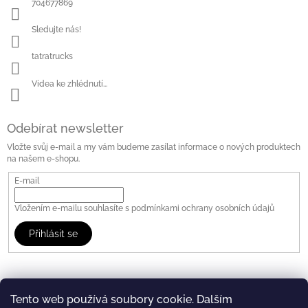
704677869
Sledujte nás!
tatratrucks
Videa ke zhlédnutí...
Odebírat newsletter
Vložte svůj e-mail a my vám budeme zasílat informace o nových produktech
na našem e-shopu.
E-mail
Vložením e-mailu souhlasíte s
podmínkami ochrany osobních údajů
Přihlásit se
Tento web používá soubory cookie. Dalším