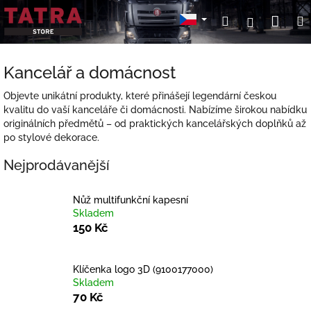
Přejít
Nák
Hledat
Přihlášení
na
obsah
koší
Kancelář a domácnost
Objevte unikátní produkty, které přinášejí legendární českou
kvalitu do vaší kanceláře či domácnosti. Nabízíme širokou nabídku
originálních předmětů – od praktických kancelářských doplňků až
po stylové dekorace.
Nejprodávanější
Nůž multifunkční kapesní
Skladem
150 Kč
Klíčenka logo 3D (9100177000)
Skladem
70 Kč