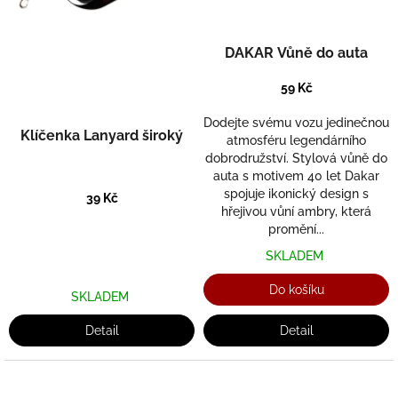
DAKAR Vůně do auta
59 Kč
Dodejte svému vozu jedinečnou
Klíčenka Lanyard široký
atmosféru legendárního
dobrodružství. Stylová vůně do
auta s motivem 40 let Dakar
spojuje ikonický design s
39 Kč
hřejivou vůní ambry, která
promění...
SKLADEM
Do košíku
SKLADEM
Detail
Detail