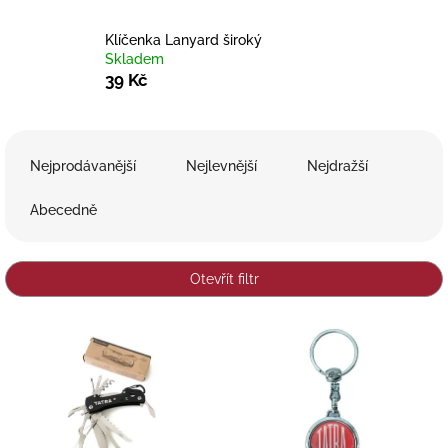
Klíčenka Lanyard široký
Skladem
39 Kč
Ř
a
Nejprodávanější
Nejlevnější
Nejdražší
z
e
Abecedně
n
í
p
Otevřít filtr
r
o
V
d
ý
u
p
k
i
t
s
ů
p