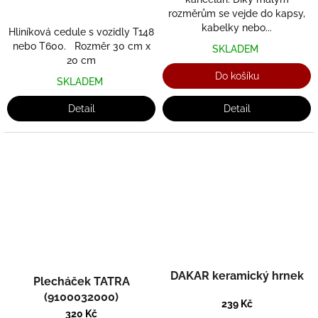
rozměrům se vejde do kapsy,
kabelky nebo...
Hliníková cedule s vozidly T148
nebo T600. Rozměr 30 cm x
SKLADEM
20 cm
Do košíku
SKLADEM
Detail
Detail
DAKAR keramický hrnek
Plecháček TATRA
(9100032000)
239 Kč
320 Kč