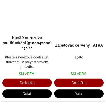
Kleště nerezové
multifunkční (9100042000)
Zapalovač červený TATRA
150 Kč
29 Kč
Kleště z nerezové oceli s 12ti
funkcemi, v polyesterovém
pouzdře.
SKLADEM
SKLADEM
Do košíku
Do košíku
Detail
Detail