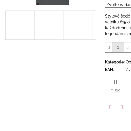
5
hvězdiček.
Stylové šedé
valníku 815-7
každodenní no
legendární z
Kategorie
:
Ob
EAN
:
Zv
TISK
Facebook
Twit