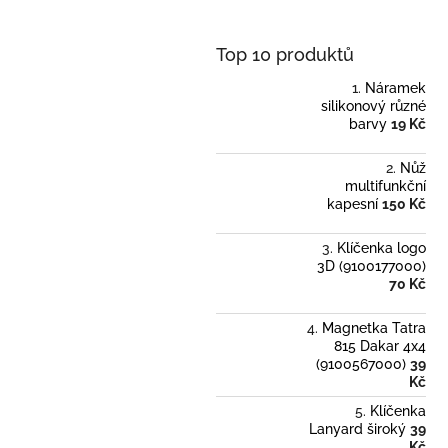
Top 10 produktů
Náramek
silikonový různé
barvy
19 Kč
Nůž
multifunkční
kapesní
150 Kč
Klíčenka logo
3D (9100177000)
70 Kč
Magnetka Tatra
815 Dakar 4x4
(9100567000)
39
Kč
Klíčenka
Lanyard široký
39
Kč