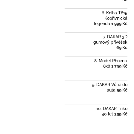
Kniha T815
Kopřivnická
legenda
1 999 Kč
DAKAR 3D
gumový přívěšek
69 Kč
Model Phoenix
8x8
1 799 Kč
DAKAR Vůně do
auta
59 Kč
DAKAR Triko
40 let
399 Kč