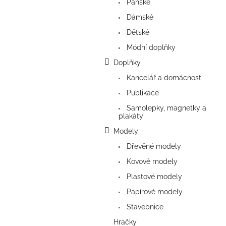
a
Pánské
n
Dámské
e
Dětské
l
Módní doplňky
Doplňky
Kancelář a domácnost
Publikace
Samolepky, magnetky a
plakáty
Modely
Dřevěné modely
Kovové modely
Plastové modely
Papírové modely
Stavebnice
Hračky