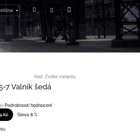
Nákupní
Hledat
Přihlášení
eština
košík
Kód:
Zvolte variantu
5-7 Valník šedá
no
Podrobnosti hodnocení
9 Kč
Sleva 8 %
ntu