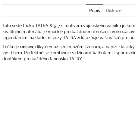
Popis
Diskuze
Toto šedé tričko TATRA 815-7 s motivem vojenského valníku je komb
kvalitního materiálu, je vhodné pro každodenní nošení i volnočasové
legendárními nákladními vozy TATRA zdůrazňuje vaši vášeň pro auto
Tričko je
unisex
, díky čemuž sedí mužům i ženám, a nabízí klasick
výstřihem. Perfektně se kombinuje s džínami, kalhotami i sportovní
doplňkem pro každého fanouška TATRY.