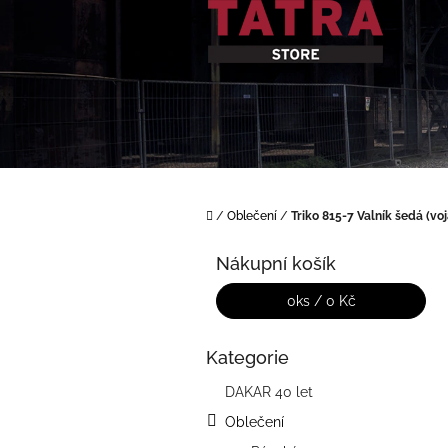
Přejít
na
obsah
Domů
/
Oblečení
/
Triko 815-7 Valník šedá (vo
P
o
Nákupní košík
s
t
0
ks /
0 Kč
r
a
Kategorie
Přeskočit
n
kategorie
n
DAKAR 40 let
í
Oblečení
p