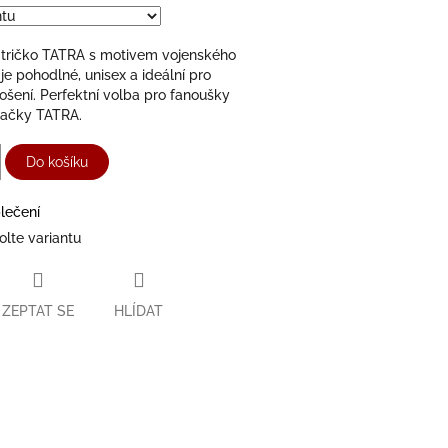
 tričko TATRA s motivem vojenského
 je pohodlné, unisex a ideální pro
šení. Perfektní volba pro fanoušky
načky TATRA.
Do košíku
lečení
olte variantu
ZEPTAT SE
HLÍDAT
ter