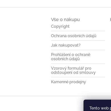
Z
á
Vše o nákupu
p
a
Copyright
t
Ochrana osobních údajů
í
Jak nakupovat?
Prohlášení o ochraně
osobních údajů
Vzorový formulář pro
odstoupení od smlouvy
Kamenné prodejny
Tento web 