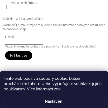
Videa ke zhlédnutí...
Odebírat newsletter
Vložte svůj e-mail a my vám budeme zasílat informace o nových produktech
na našem e-shopu.
E-mail
Vložením e-mailu souhlasíte s
podmínkami ochrany osobních údajů
Přihlásit se
Tento web používá soubory cookie. Dalším
procházením tohoto webu vyjadřujete souhlas s jejich
WWW.TATRA.CZ
FB: Tatra Trucks Store
používáním.. Více informací
zde
.
Copyright 2026
TATRA STORE
. Všechna práva vyhrazena.
Vytvořil Shoptet
Nastavení