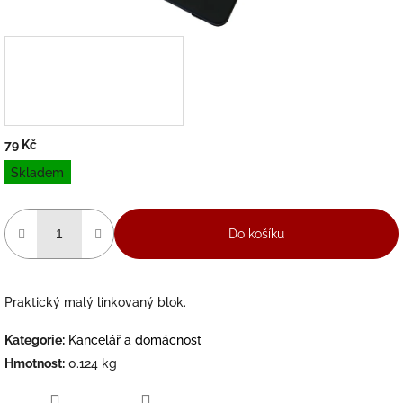
79 Kč
Měrná
Skladem
cena:
Do košíku
Praktický malý linkovaný blok.
Kategorie
:
Kancelář a domácnost
Hmotnost
:
0.124 kg