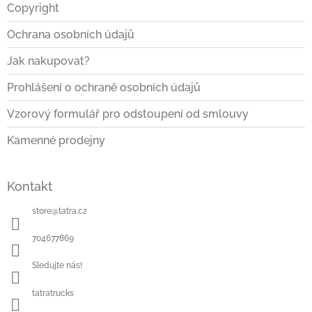
a
Copyright
t
Ochrana osobních údajů
í
Jak nakupovat?
Prohlášení o ochraně osobních údajů
Vzorový formulář pro odstoupení od smlouvy
Kamenné prodejny
Kontakt
store
@
tatra.cz
704677869
Sledujte nás!
tatratrucks