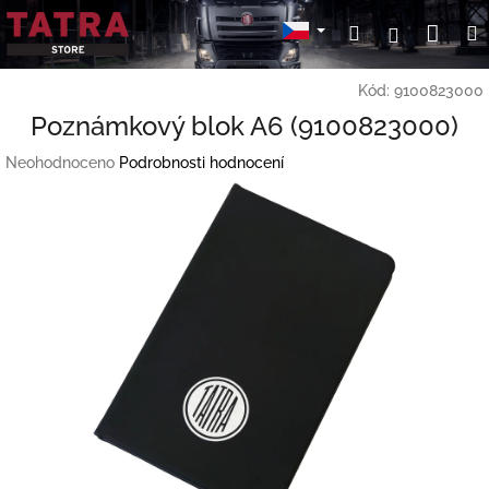
Přejít
Nák
Hledat
Přihlášení
na
obsah
koší
Kód:
9100823000
Poznámkový blok A6 (9100823000)
Průměrné
Neohodnoceno
Podrobnosti hodnocení
hodnocení
produktu
je
0,0
z
5
hvězdiček.