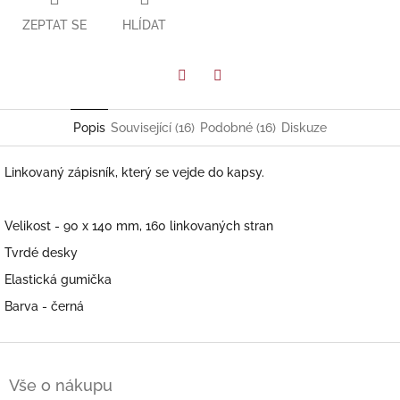
ZEPTAT SE
HLÍDAT
Facebook
Twitter
Popis
Související (16)
Podobné (16)
Diskuze
Linkovaný zápisník, který se vejde do kapsy.
Velikost - 90 x 140 mm, 160 linkovaných stran
Tvrdé desky
Elastická gumička
Barva - černá
Z
á
Vše o nákupu
p