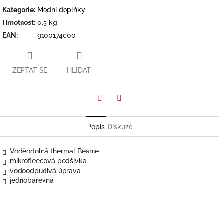
Kategorie
:
Módní doplňky
Hmotnost
:
0.5 kg
EAN
:
9100174000
ZEPTAT SE
HLÍDAT
Facebook
Twitter
Popis
Diskuze
Voděodolná thermal Beanie
mikrofleecová podšívka
vodoodpudivá úprava
jednobarevná
Z
á