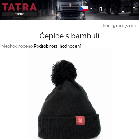
Přejít
Nák
Hledat
Přihlášení
na
obsah
koší
Kód:
9100174000
Čepice s bambulí
Průměrné
Neohodnoceno
Podrobnosti hodnocení
hodnocení
produktu
je
0,0
z
5
hvězdiček.