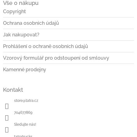
Vše o nákupu
p
a
Copyright
t
Ochrana osobních údajů
í
Jak nakupovat?
Prohlášení o ochraně osobních údajů
Vzorový formulář pro odstoupení od smlouvy
Kamenné prodejny
Kontakt
store
@
tatra.cz
704677869
Sledujte nás!
tatratrucks