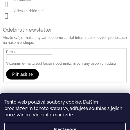
Videa ke zhlédnutí...
Odebírat newsletter
Vložte svůj e-mail a my vám budeme zasílat informace o nových produktech
na našem e-shopu.
E-mail
Vložením e-mailu souhlasíte s
podmínkami ochrany osobních údajů
Přihlásit se
Tento web používá soubory cookie. Dalším
procházením tohoto webu vyjadřujete souhlas s jejich
WWW.TATRA.CZ
FB: Tatra Trucks Store
používáním.. Více informací
zde
.
Copyright 2026
TATRA STORE
. Všechna práva vyhrazena.
Vytvořil Shoptet
Nastavení