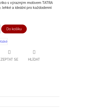
 triko s výrazným motivem TATRA
, lehké a ideální pro každodenní
Do košíku
tské
ZEPTAT SE
HLÍDAT
ter