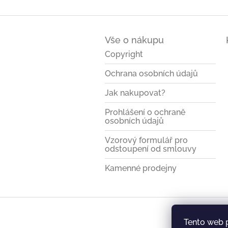
Z
á
Vše o nákupu
p
a
Copyright
t
Ochrana osobních údajů
í
Jak nakupovat?
Prohlášení o ochraně
osobních údajů
Vzorový formulář pro
odstoupení od smlouvy
Kamenné prodejny
Tento web 