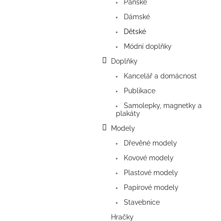
a
Pánské
n
Dámské
e
Dětské
l
Módní doplňky
Doplňky
Kancelář a domácnost
Publikace
Samolepky, magnetky a
plakáty
Modely
Dřevěné modely
Kovové modely
Plastové modely
Papírové modely
Stavebnice
Hračky