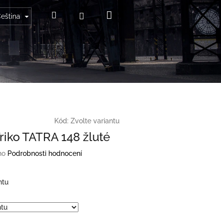
Nákupní
Hledat
Přihlášení
eština
košík
Kód:
Zvolte variantu
Triko TATRA 148 žluté
no
Podrobnosti hodnocení
ntu