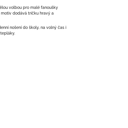
vělou volbou pro malé fanoušky
ý motiv dodává tričku hravý a
enní nošení do školy, na volný čas i
 tepláky.