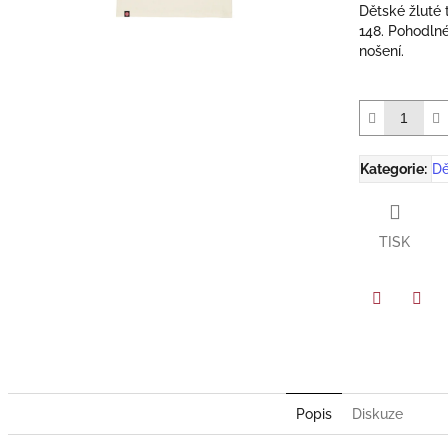
hvězdiček.
Dětské žluté
148. Pohodlné
nošení.
Kategorie
:
Dě
TISK
Facebook
Twit
Popis
Diskuze