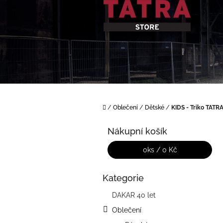
Přejít
na
obsah
Domů
/
Oblečení
/
Dětské
/
KIDS - Triko TATRA
P
o
Nákupní košík
s
t
0
ks /
0 Kč
r
a
Kategorie
Přeskočit
n
kategorie
n
DAKAR 40 let
í
Oblečení
p