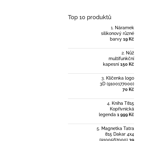
Top 10 produktů
Náramek
silikonový různé
barvy
19 Kč
Nůž
multifunkční
kapesní
150 Kč
Klíčenka logo
3D (9100177000)
70 Kč
Kniha T815
Kopřivnická
legenda
1 999 Kč
Magnetka Tatra
815 Dakar 4x4
(9100567000)
39