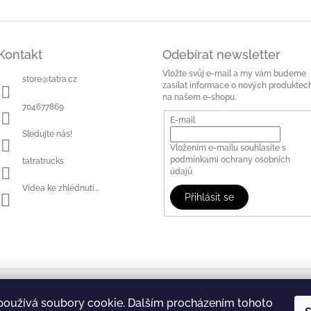
Kontakt
Odebírat newsletter
Vložte svůj e-mail a my vám budeme
store
@
tatra.cz
zasílat informace o nových produktec
na našem e-shopu.
704677869
E-mail
Sledujte nás!
Vložením e-mailu souhlasíte s
podmínkami ochrany osobních
tatratrucks
údajů
Videa ke zhlédnutí...
Přihlásit se
WWW.TATRA.CZ
FB: Tatra Trucks Store
používá soubory cookie. Dalším procházením tohoto