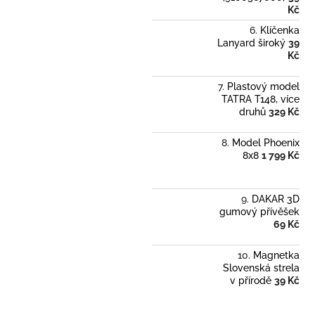
Kč
Klíčenka
Lanyard široký
39
Kč
Plastový model
TATRA T148, více
druhů
329 Kč
Model Phoenix
8x8
1 799 Kč
DAKAR 3D
gumový přívěšek
69 Kč
Magnetka
Slovenská strela
v přírodě
39 Kč