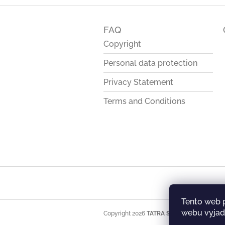
F
o
FAQ
o
t
Copyright
e
Personal data protection
r
Privacy Statement
Terms and Conditions
Tento web 
webu vyjadř
Copyright 2026
TATRA STORE
. All rights res