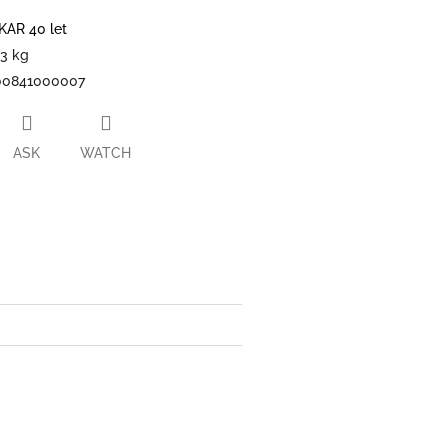
KAR 40 let
03 kg
00841000007
ASK
WATCH
ter