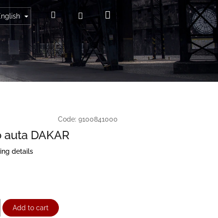
Shopping
Search
Login
English
cart
Code:
9100841000
o auta DAKAR
ing details
Add to cart