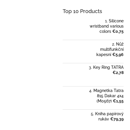
Top 10 Products
Silicone
wristband various
colors
€0,75
Nůž
multifunkční
kapesní
€5,96
Key Ring TATRA
€2,78
Magnetka Tatra
815 Dakar 4x4
(M0567)
€1,55
Kniha papírový
rukáv
€79,39