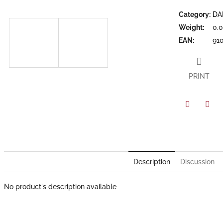
of
5
Category
:
DA
stars.
Weight
:
0.
EAN
:
91
PRINT
Facebook
Twit
Description
Discussion
No product's description available