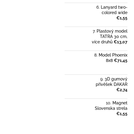
Lanyard two-
colored wide
€1,55
Plastový model
TATRA 30 cm,
více druhů
€13,07
Model Phoenix
8x8
€71,45
3D gumový
přívěšek DAKAR
€2,74
Magnet
Slovenska strela
€1,55