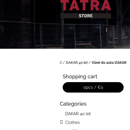
Skip
to
content
Home
/
DAKAR 40 let
/
Vůně do auta DAKAR
S
i
Shopping cart
d
e
0
pcs /
€0
b
a
Categories
Skip
r
categories
DAKAR 40 let
Clothes