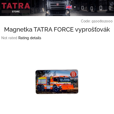
Skip
Sho
Search
Login
to
content
cart
Code:
9100802000
Magnetka TATRA FORCE vyprošťovák
The
Not rated
Rating details
average
product
rating
is
0,0
out
of
5
stars.