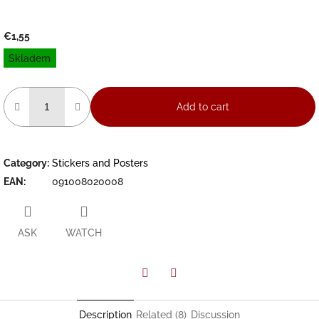
€1,55
Measure
Skladem
price:
Add to cart
Category
:
Stickers and Posters
EAN
:
091008020008
ASK
WATCH
Facebook
Twitter
Description
Related (8)
Discussion