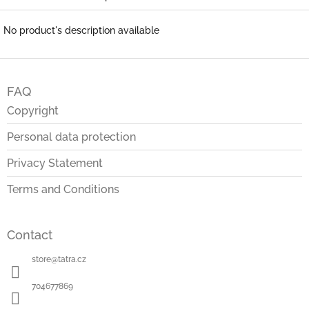
No product's description available
F
o
FAQ
o
t
Copyright
e
Personal data protection
r
Privacy Statement
Terms and Conditions
Contact
store
@
tatra.cz
704677869