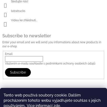
Sledujte nás!
tatratrucks
Videa ke zhlédnutí...
Subscribe to newsletter
Enter your email and we will send you informations about new products in
our e-shop.
Email
Vložením e-mailu souhlasíte s
podmínkami ochrany osobních údajů
Subscribe
Tento web používá soubory cookie. Dalším
procházením tohoto webu vyjadřujete souhlas s jejich
www.tatratrucks.com
Tatra Truck Store
používáním.. Více informací
zde
.