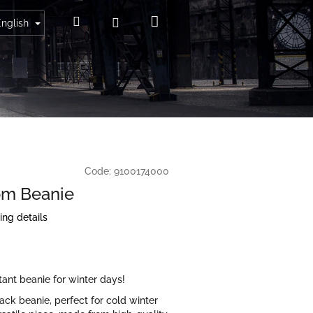
Shopping
Search
Login
English
cart
Code:
9100174000
m Beanie
ing details
tant beanie for winter days!
ack beanie, perfect for cold winter