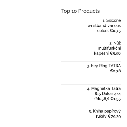
Top 10 Products
Silicone
wristband various
colors
€0,75
Nůž
multifunkční
kapesní
€5,96
Key Ring TATRA
€2,78
Magnetka Tatra
815 Dakar 4x4
(M0567)
€1,55
Kniha papírový
rukáv
€79,39