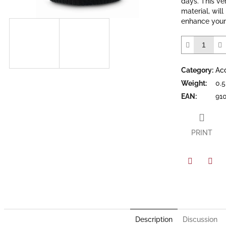
days. This ve
of
material, wil
5
enhance your 
stars.
Category
:
Ac
Weight
:
0.5
EAN
:
91
PRINT
Facebook
Twit
Description
Discussion