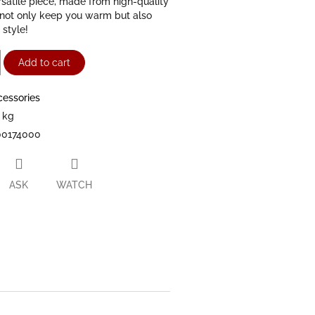
rsatile piece, made from high-quality
l not only keep you warm but also
style!
Add to cart
cessories
 kg
00174000
ASK
WATCH
ter