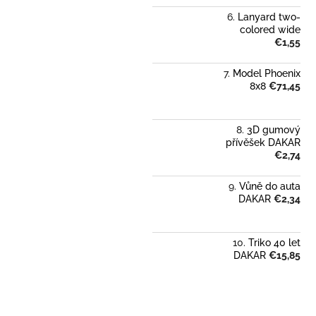
Lanyard two-
colored wide
€1,55
Model Phoenix
8x8
€71,45
3D gumový
přívěšek DAKAR
€2,74
Vůně do auta
DAKAR
€2,34
Triko 40 let
DAKAR
€15,85