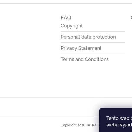
F
o
FAQ
o
t
Copyright
e
Personal data protection
r
Privacy Statement
Terms and Conditions
Tento web 
webu vyjadř
Copyright 2026
TATRA STORE
. All rights res