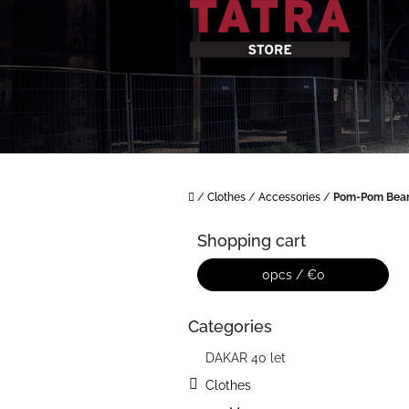
Skip
to
content
Home
/
Clothes
/
Accessories
/
Pom-Pom Bea
S
i
Shopping cart
d
e
0
pcs /
€0
b
a
Categories
Skip
r
categories
DAKAR 40 let
Clothes