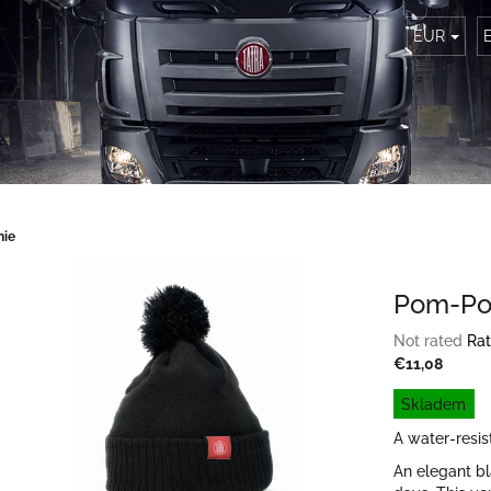
EUR
nie
Pom-Po
The
Not rated
Rat
average
€11,08
product
Measure
Skladem
rating
price:
is
A water-resis
0,0
An elegant bl
out