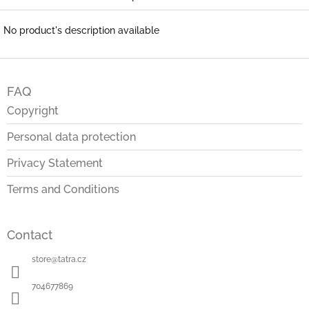
No product's description available
F
o
FAQ
o
t
Copyright
e
Personal data protection
r
Privacy Statement
Terms and Conditions
Contact
store
@
tatra.cz
704677869