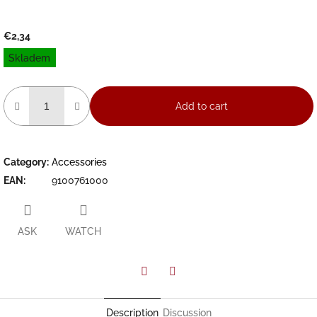
€2,34
Measure
Skladem
price:
Add to cart
Category
:
Accessories
EAN
:
9100761000
ASK
WATCH
Facebook
Twitter
Description
Discussion