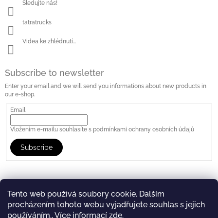
Sledujte nás!
tatratrucks
Videa ke zhlédnutí...
Subscribe to newsletter
Enter your email and we will send you informations about new products in
our e-shop.
Email
Vložením e-mailu souhlasíte s
podmínkami ochrany osobních údajů
Subscribe
Tento web používá soubory cookie. Dalším
procházením tohoto webu vyjadřujete souhlas s jejich
www.tatratrucks.com
Tatra Truck Store
používáním.. Více informací
zde
.