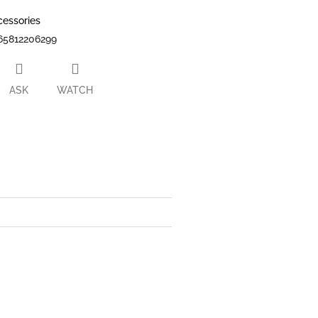
cessories
65812206299
ASK
WATCH
ter