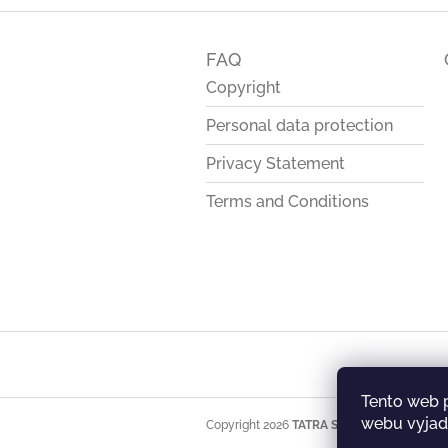
F
o
FAQ
o
t
Copyright
e
Personal data protection
r
Privacy Statement
Terms and Conditions
Tento web 
webu vyjadř
Copyright 2026
TATRA STORE
. All rights res