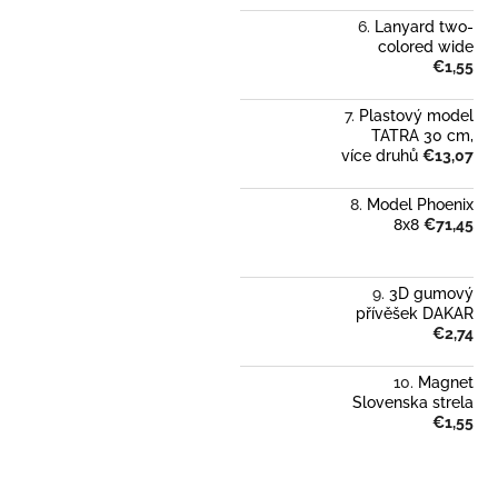
Lanyard two-
colored wide
€1,55
Plastový model
TATRA 30 cm,
více druhů
€13,07
Model Phoenix
8x8
€71,45
3D gumový
přívěšek DAKAR
€2,74
Magnet
Slovenska strela
€1,55