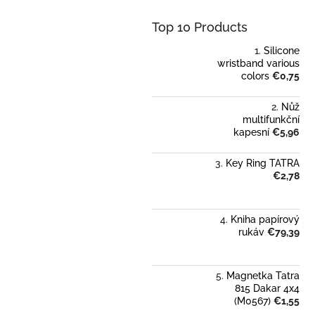
Top 10 Products
Silicone
wristband various
colors
€0,75
Nůž
multifunkční
kapesní
€5,96
Key Ring TATRA
€2,78
Kniha papírový
rukáv
€79,39
Magnetka Tatra
815 Dakar 4x4
(M0567)
€1,55