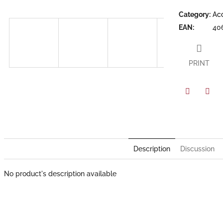
of
5
Category
:
Ac
stars.
EAN
:
40
PRINT
Facebook
Twit
Description
Discussion
No product's description available