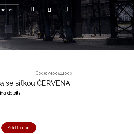
Shopping
Search
Login
English
cart
Code:
9100814000
ka se síťkou ČERVENÁ
ing details
Add to cart