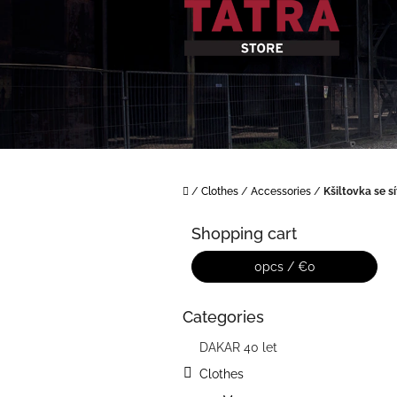
Skip
to
content
Home
/
Clothes
/
Accessories
/
Kšiltovka se 
S
i
Shopping cart
d
e
0
pcs /
€0
b
a
Categories
Skip
r
categories
DAKAR 40 let
Clothes